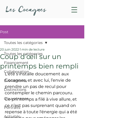
Post
Toutes les catégories
20 juin 2022
1 min de lecture
Toutes les catégories
Coup d’œil sur un
Financement
printemps bien rempli
Collaboration
L'été s'installe doucement aux 
Cocagnes, et avec lui, l’envie de 
Évènements
prendre un pas de recul pour 
Distinctions
contempler le chemin parcouru. 
Gouvernance
Ce printemps a filé à vive allure, et 
ce n’est pas surprenant quand on 
Portraits
repense à toute l'énergie qui a été 
Activités