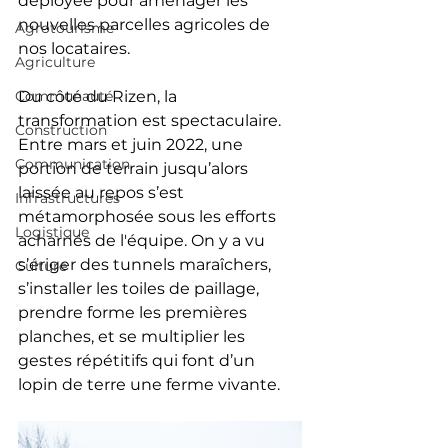
déployée pour aménager les 
nouvelles parcelles agricoles de 
Agrotourisme
nos locataires.
Agriculture
Communauté
Du côté du Rizen, la 
transformation est spectaculaire. 
Construction
Entre mars et juin 2022, une 
Communication
portion de terrain jusqu’alors 
laissée au repos s’est 
Infrastructures
métamorphosée sous les efforts 
Logistique
acharnés de l'équipe. On y a vu 
s’ériger des tunnels maraîchers, 
Culture
s’installer les toiles de paillage, 
prendre forme les premières 
planches, et se multiplier les 
gestes répétitifs qui font d’un 
lopin de terre une ferme vivante.