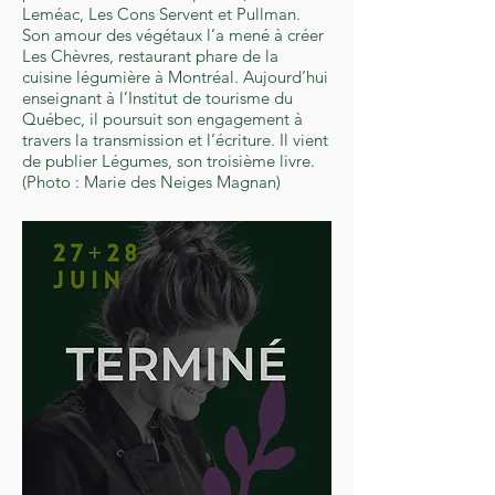
Leméac, Les Cons Servent et Pullman.
Son amour des végétaux l’a mené à créer
Les Chèvres, restaurant phare de la
cuisine légumière à Montréal. Aujourd’hui
enseignant à l’Institut de tourisme du
Québec, il poursuit son engagement à
travers la transmission et l’écriture. Il vient
de publier Légumes, son troisième livre.
(Photo : Marie des Neiges Magnan)