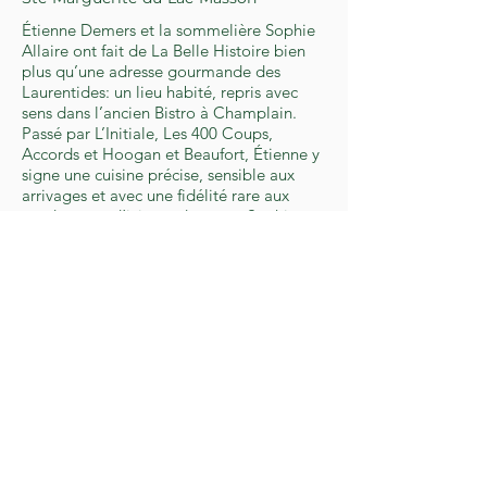
Étienne Demers et la sommelière Sophie
Allaire ont fait de La Belle Histoire bien
plus qu’une adresse gourmande des
Laurentides: un lieu habité, repris avec
sens dans l’ancien Bistro à Champlain.
Passé par L’Initiale, Les 400 Coups,
Accords et Hoogan et Beaufort, Étienne y
signe une cuisine précise, sensible aux
arrivages et avec une fidélité rare aux
producteurs d’ici, pendant que Sophie
veille sur une cave remarquable et
l’accord délicat entre mémoire du lieu, vin
et hospitalité.