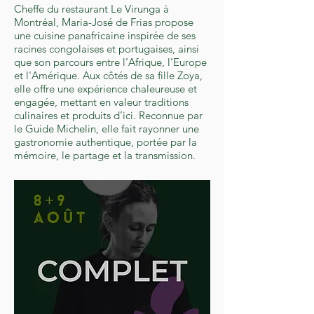
Cheffe du restaurant Le Virunga à
Montréal, Maria-José de Frias propose
une cuisine panafricaine inspirée de ses
racines congolaises et portugaises, ainsi
que son parcours entre l’Afrique, l’Europe
et l'Amérique. Aux côtés de sa fille Zoya,
elle offre une expérience chaleureuse et
engagée, mettant en valeur traditions
culinaires et produits d’ici. Reconnue par
le Guide Michelin, elle fait rayonner une
gastronomie authentique, portée par la
mémoire, le partage et la transmission.