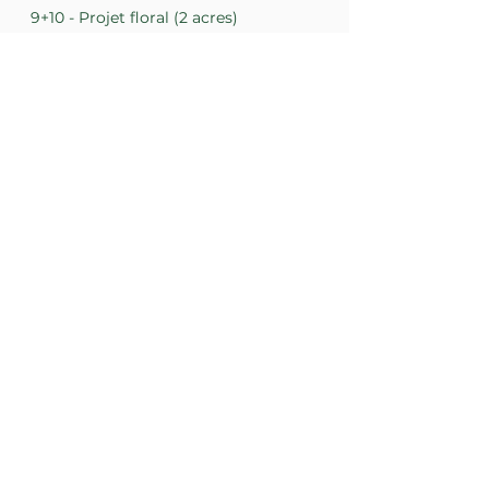
9+10 - Projet floral (2 acres)
7 - Projets divers (4 acres)
AUTRES INSTALLATIONS
3 - Grange communautaire : cuisine de
transformation, locaux agricoles,
entreposage, salle multi et boutique
8 - Pergola évènementielle
Vous cherchez un lopin
de terre pour votre projet
agro-écologique et vous