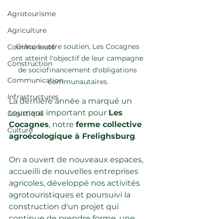
Agrotourisme
Agriculture
Grâce à votre soutien, Les Cocagnes 
Communauté
ont atteint l'objectif de leur campagne 
Construction
de sociofinancement d'obligations 
Communication
communautaires.
Infrastructures
La dernière année a marqué un 
tournant important pour 
Les 
Logistique
Cocagnes
, notre 
ferme collective 
Culture
agroécologique à Frelighsburg
.
On a ouvert de nouveaux espaces, 
accueilli de nouvelles entreprises 
agricoles, développé nos activités 
agrotouristiques et poursuivi la 
construction d'un projet qui 
continue de prendre forme, une 