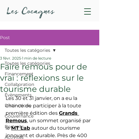
Post
Toutes les catégories
3 févr. 2025
1 min de lecture
Toutes les catégories
Faire remous pour de
Financement
vrai : réflexions sur le
Collaboration
tourisme durable
Évènements
Les 30 et 31 janvier, on a eu la 
Distinctions
chance de participer à la toute 
première édition des 
Grands 
Gouvernance
Remous
, un sommet organisé par 
Portraits
le 
MT Lab
 autour du tourisme 
innovant et durable. Près de 400 
Activités