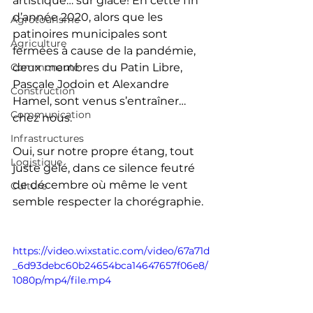
artistique… sur glace! En cette fin 
d’année 2020, alors que les 
Agrotourisme
patinoires municipales sont 
Agriculture
fermées à cause de la pandémie, 
Communauté
deux membres du Patin Libre, 
Pascale Jodoin et Alexandre 
Construction
Hamel, sont venus s’entraîner… 
Communication
chez nous.
Infrastructures
Oui, sur notre propre étang, tout 
Logistique
juste gelé, dans ce silence feutré 
de décembre où même le vent 
Culture
semble respecter la chorégraphie.
https://video.wixstatic.com/video/67a71d
_6d93debc60b24654bca14647657f06e8/
1080p/mp4/file.mp4