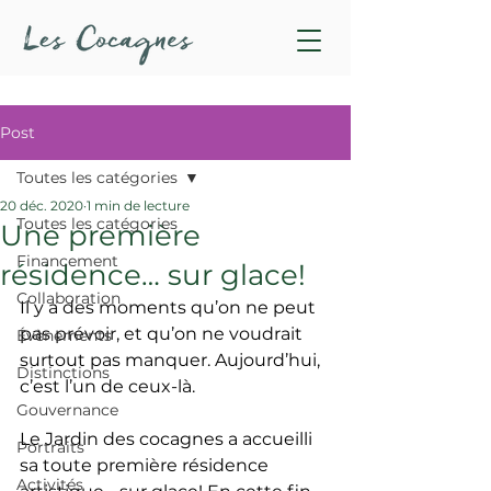
Post
Toutes les catégories
20 déc. 2020
1 min de lecture
Toutes les catégories
Une première
Financement
résidence… sur glace!
Collaboration
Il y a des moments qu’on ne peut 
pas prévoir, et qu’on ne voudrait 
Évènements
surtout pas manquer. Aujourd’hui, 
Distinctions
c’est l’un de ceux-là.
Gouvernance
Le Jardin des cocagnes a accueilli 
Portraits
sa toute première résidence 
Activités