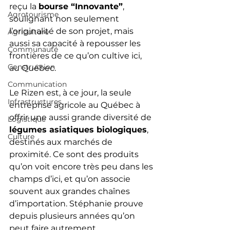
reçu la 
bourse “Innovante”
, 
Agrotourisme
soulignant non seulement 
l’originalité de son projet, mais 
Agriculture
aussi sa capacité à repousser les 
Communauté
frontières de ce qu’on cultive ici, 
Construction
au Québec.
Communication
Le Rizen est, à ce jour, la seule 
Infrastructures
entreprise agricole au Québec à 
offrir une aussi grande diversité de 
Logistique
légumes asiatiques biologiques
, 
Culture
destinés aux marchés de 
proximité. Ce sont des produits 
qu’on voit encore très peu dans les 
champs d’ici, et qu’on associe 
souvent aux grandes chaînes 
d’importation. Stéphanie prouve 
depuis plusieurs années qu’on 
peut faire autrement.