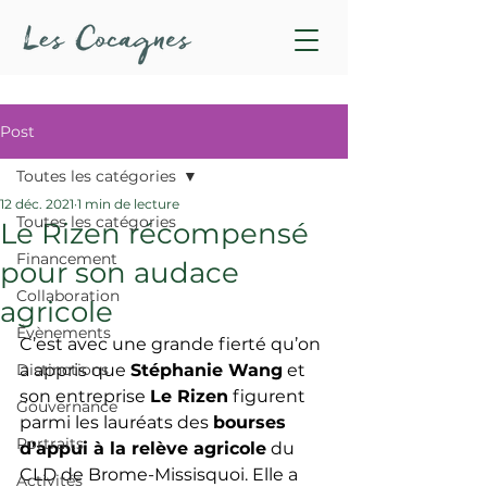
Post
Toutes les catégories
12 déc. 2021
1 min de lecture
Toutes les catégories
Le Rizen récompensé
Financement
pour son audace
Collaboration
agricole
Évènements
C’est avec une grande fierté qu’on 
Distinctions
a appris que 
Stéphanie Wang
 et 
son entreprise 
Le Rizen
 figurent 
Gouvernance
parmi les lauréats des 
bourses 
Portraits
d’appui à la relève agricole
 du 
CLD de Brome-Missisquoi. Elle a 
Activités