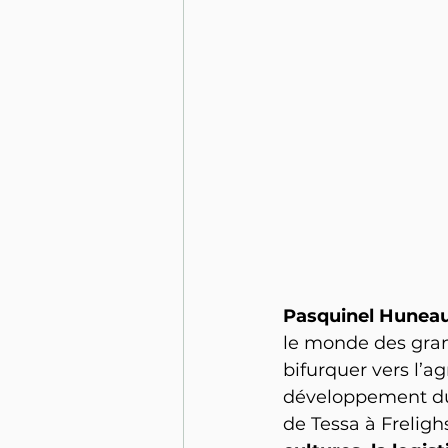
Pasquinel Huneau
le monde des gran
bifurquer vers l’a
développement dura
de Tessa à Freligh