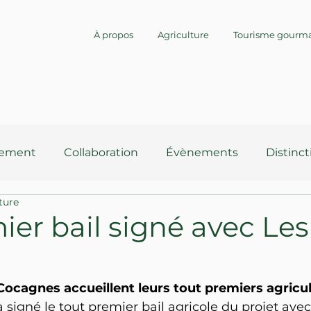
À propos
Agriculture
Tourisme gourm
cement
Collaboration
Évènements
Distinct
ture
Agrotourisme
Agriculture
Communauté
Co
er bail signé avec Les
tructures
Logistique
Culture
Cocagnes accueillent leurs tout premiers agricul
a signé le tout premier bail agricole du projet avec