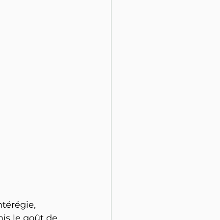
térégie, 
is le goût de 