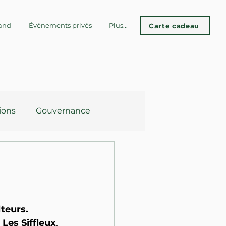
and
Événements privés
Plus...
Carte cadeau
ions
Gouvernance
nstruction
teurs.
 
Les Siffleux
, 