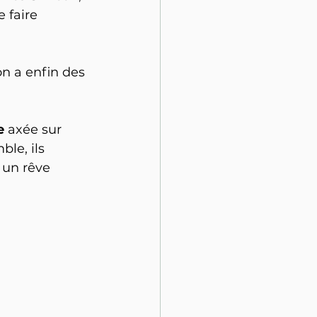
 faire 
on a enfin des 
e
 axée sur 
ble, ils 
un rêve 