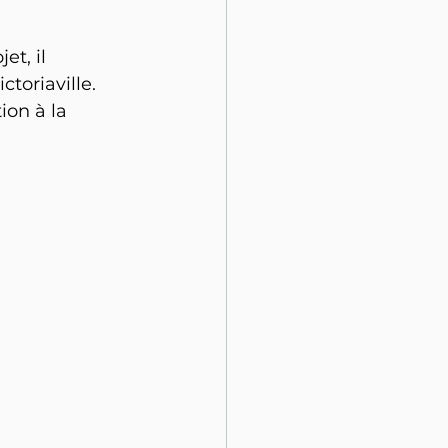
t, il 
toriaville. 
ion à la 