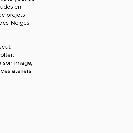
tudes en 
e projets 
es-Neiges, 
veut 
lter, 
 à son image, 
des ateliers 