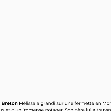
 Breton 
Mélissa a grandi sur une fermette en Mon
x et d’un immense potager. Son père lui a transm