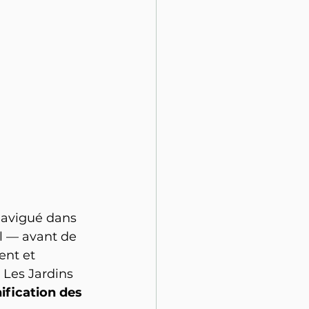
navigué dans 
l — avant de 
ent et 
 Les Jardins 
nification des 